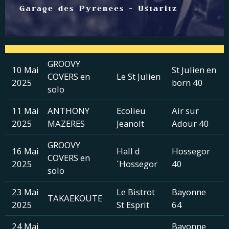
GROOVY
10 Mai
St Julien en
COVERS en
Le St Julien
2025
born 40
solo
11 Mai
ANTHONY
Ecolieu
Air sur
2025
MAZERES
Jeanolt
Adour 40
GROOVY
16 Mai
Hall d
Hossegor
COVERS en
2025
´Hossegor
40
solo
23 Mai
Le Bistrot
Bayonne
TAKAEKOUTE
2025
St Esprit
64
24 Mai
Bayonne