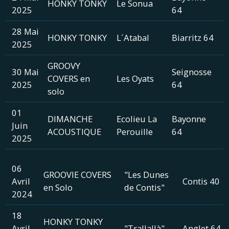
HONKY TONKY
Le Sonua
2025
64
28 Mai
HONKY TONKY
L´Atabal
Biarritz 64
2025
GROOVY
30 Mai
Seignosse
COVERS en
Les Oyats
2025
64
solo
01
DIMANCHE
Ecolieu La
Bayonne
Juin
ACOUSTIQUE
Perouille
64
2025
06
GROOVIE COVERS
"Les Dunes
Avril
Contis 40
en Solo
de Contis"
2024
18
HONKY TONKY
Avril
"Trallallà"
Anglet 64