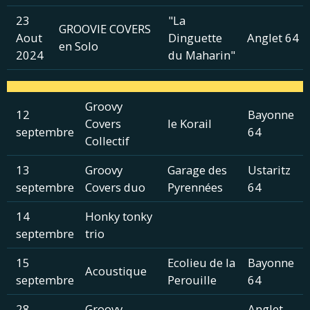
23
"La
GROOVIE COVERS
Aout
Dinguette
Anglet 64
en Solo
2024
du Maharin"
Groovy
12
Bayonne
Covers
le Korail
septembre
64
Collectif
13
Groovy
Garage des
Ustaritz
septembre
Covers duo
Pyrennées
64
14
Honky tonky
septembre
trio
15
Ecolieu de la
Bayonne
Acoustique
septembre
Perouille
64
28
Groovy
Anglet